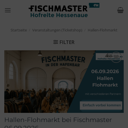
Zum
Inhalt
springen
Startseite
/
Veranstaltungen (Ticketshop)
/
Hallen-Flohmarkt
FILTER
Merken
Hallen-Flohmarkt bei Fischmaster
06.09.2026