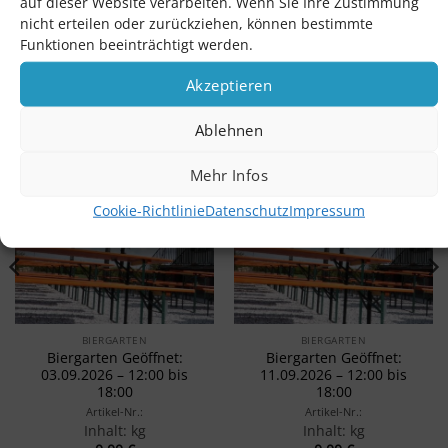
auf dieser Website verarbeiten. Wenn Sie Ihre Zustimmung
nicht erteilen oder zurückziehen, können bestimmte
Funktionen beeinträchtigt werden.
Akzeptieren
ÄHNLICHE PRODUKTE
Ablehnen
Mehr Infos
Merken
Merken
Cookie-Richtlinie
Datenschutz
Impressum
BIERGARTEN
BIERGARTEN
Biergarten Geöffnet:
Biergarten Geöffnet:
03.09.2026 – 12:00 bis
11.09.2026 – 12:00 bis
18:00
18:00
Artikel-Nr.:
Artikel-Nr.:
Inhalt: kg
Inhalt: kg