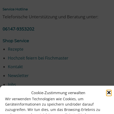
Service Hotline
Telefonische Unterstützung und Beratung unter:
06147-9353202
Shop Service
Rezepte
Hochzeit feiern bei Fischmaster
Kontakt
Newsletter
Jobs
Cookie-Zustimmung verwalten
Presse
Wir verwenden Technologien wie Cookies, um
Geräteinformationen zu speichern und/oder darauf
Informationen
zuzugreifen. Wir tun dies, um das Browsing-Erlebnis zu
Umwelt & Nachhaltigkeit