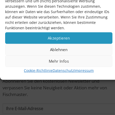
verbessern und um (nicht) personalisierte Werbung
anzuzeigen. Wenn Sie diesen Technologien zustimmen,
Über uns
können wir Daten wie das Surfverhalten oder eindeutige IDs
Cookie-Einstellungen
auf dieser Website verarbeiten. Wenn Sie Ihre Zustimmung
nicht erteilen oder zurückziehen, können bestimmte
Datenschutz
Funktionen beeinträchtigt werden.
AGB
Akzeptieren
AGB Gastronomie
Impressum
Ablehnen
Versand & Zahlungsbedingungen
Mehr Infos
Widerrufsrecht
Cookie-Richtlinie
Datenschutz
Impressum
Newsletter
Abonnieren Sie den kostenlosen Newsletter und
verpassen Sie keine Neuigkeit oder Aktion mehr von
Fischmaster.