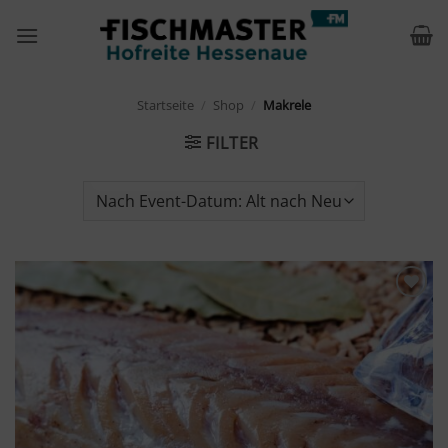
Zum
Inhalt
springen
Startseite
/
Shop
/
Makrele
FILTER
Merken