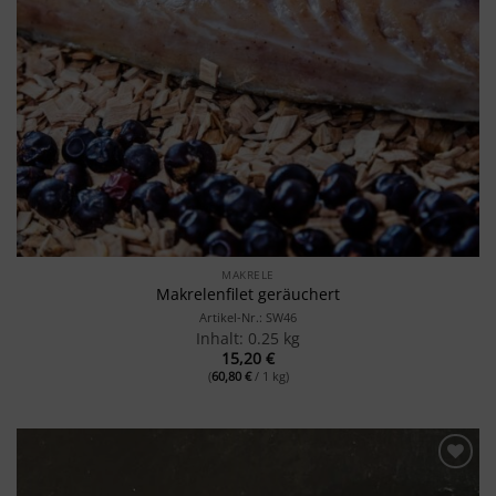
MAKRELE
Makrelenfilet geräuchert
Artikel-Nr.: SW46
Inhalt: 0.25 kg
15,20
€
(
60,80
€
/ 1 kg)
Merken