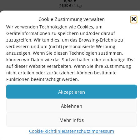
6,52
€
(
16,30
€
/ 1 kg)
Cookie-Zustimmung verwalten
Wir verwenden Technologien wie Cookies, um
Geräteinformationen zu speichern und/oder darauf
zuzugreifen. Wir tun dies, um das Browsing-Erlebnis zu
Frische & Qualität
Fachgerechte Kühlung
verbessern und um (nicht) personalisierte Werbung
anzuzeigen. Wenn Sie diesen Technologien zustimmen,
können wir Daten wie das Surfverhalten oder eindeutige IDs
EU-Zertifizierte
24 Stunden Express
auf dieser Website verarbeiten. Wenn Sie Ihre Zustimmung
Manufaktur
Lieferung
nicht erteilen oder zurückziehen, können bestimmte
Funktionen beeinträchtigt werden.
Akzeptieren
Service Hotline
Telefonische Unterstützung und Beratung unter:
Ablehnen
06147-9353202
Mehr Infos
Cookie-Richtlinie
Datenschutz
Impressum
Shop Service