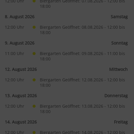
12:00
Biergarten Geöffnet: 07.08.2026 - 12:00 bis 
18:00
8. August 2026
Samstag
12:00
Biergarten Geöffnet: 08.08.2026 - 12:00 bis 
18:00
9. August 2026
Sonntag
11:00
Biergarten Geöffnet: 09.08.2026 - 11:00 bis 
18:00
12. August 2026
Mittwoch
12:00
Biergarten Geöffnet: 12.08.2026 - 12:00 bis 
18:00
13. August 2026
Donnerstag
12:00
Biergarten Geöffnet: 13.08.2026 - 12:00 bis 
18:00
14. August 2026
Freitag
12:00
Biergarten Geöffnet: 14.08.2026 - 12:00 bis 