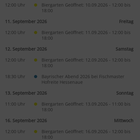
12:00
Biergarten Geöffnet: 10.09.2026 - 12:00 bis 
18:00
11. September 2026
Freitag
12:00
Biergarten Geöffnet: 11.09.2026 - 12:00 bis 
18:00
12. September 2026
Samstag
12:00
Biergarten Geöffnet: 12.09.2026 - 12:00 bis 
18:00
18:30
Bayrischer Abend 2026 bei Fischmaster 
Hofreite Hessenaue
13. September 2026
Sonntag
11:00
Biergarten Geöffnet: 13.09.2026 - 11:00 bis 
18:00
16. September 2026
Mittwoch
12:00
Biergarten Geöffnet: 16.09.2026 - 12:00 bis 
18:00