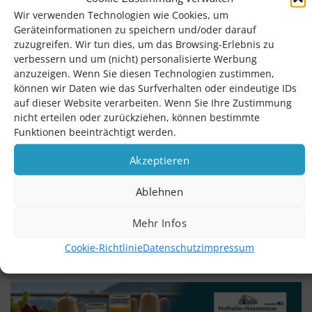
12:00
Biergarten Geöffnet: 30.09.2026 - 12:00 bis 
Wir verwenden Technologien wie Cookies, um
18:00
Geräteinformationen zu speichern und/oder darauf
1. Oktober 2026
Donnerstag
zuzugreifen. Wir tun dies, um das Browsing-Erlebnis zu
verbessern und um (nicht) personalisierte Werbung
12:00
Biergarten Geöffnet: 01.10.2026 - 12:00 bis 
anzuzeigen. Wenn Sie diesen Technologien zustimmen,
18:00
können wir Daten wie das Surfverhalten oder eindeutige IDs
auf dieser Website verarbeiten. Wenn Sie Ihre Zustimmung
2. Oktober 2026
Freitag
nicht erteilen oder zurückziehen, können bestimmte
12:00
Biergarten Geöffnet: 02.10.2026 - 12:00 bis 
Funktionen beeinträchtigt werden.
18:00
Akzeptieren
3. Oktober 2026
Samstag
11:00
Biergarten Geöffnet: 03.10.2026 - 11:00 bis 
Ablehnen
18:00
Mehr Infos
Cookie-Richtlinie
Datenschutz
Impressum
16. August 2026