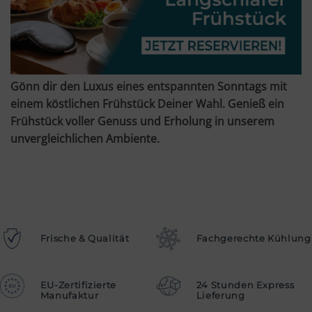
Gönn dir den Luxus eines entspannten Sonntags mit
einem köstlichen Frühstück Deiner Wahl. Genieß ein
Frühstück voller Genuss und Erholung in unserem
unvergleichlichen Ambiente.
Frische & Qualität
Fachgerechte Kühlung
EU-Zertifizierte
24 Stunden Express
Manufaktur
Lieferung