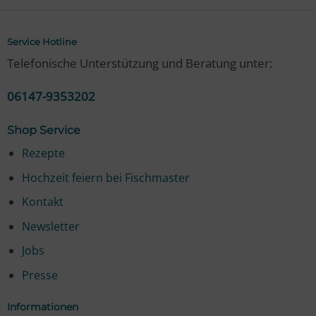
Service Hotline
Telefonische Unterstützung und Beratung unter:
06147-9353202
Shop Service
Rezepte
Hochzeit feiern bei Fischmaster
Kontakt
Newsletter
Jobs
Presse
Informationen