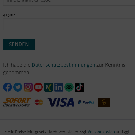
4+5 = ?
Ich habe die
Datenschutzbestimmungen
zur Kenntnis
genommen.
* Alle Preise inkl. gesetzl. Mehrwertsteuer zzgl.
Versandkosten
und ggf.