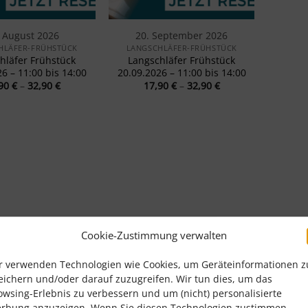
. August 2026
20. September 2026
HLÄFER-FRÜHSTÜCK
LANGSCHLÄFER-FRÜHSTÜCK
hläfer Frühstück
Langschläfer Frühstück
6 – 11:00 bis 14:00
20.09.2026 – 11:00 bis 14:00
Preisspanne:
Preisspanne:
,90
€
–
32,90
€
17,90
€
–
32,90
€
17,90 €
17,90 €
bis
bis
32,90 €
32,90 €
Cookie-Zustimmung verwalten
r verwenden Technologien wie Cookies, um Geräteinformationen z
eichern und/oder darauf zuzugreifen. Wir tun dies, um das
owsing-Erlebnis zu verbessern und um (nicht) personalisierte
rbung anzuzeigen. Wenn Sie diesen Technologien zustimmen,