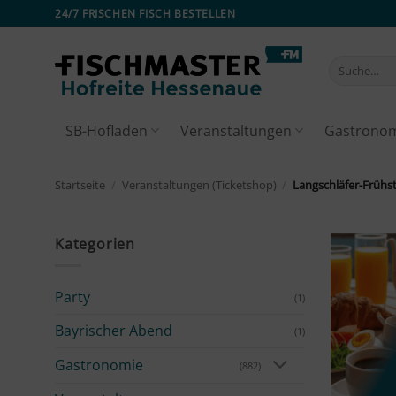
Zum
24/7 FRISCHEN FISCH BESTELLEN
Inhalt
springen
Suche
nach:
SB-Hofladen
Veranstaltungen
Gastrono
Startseite
/
Veranstaltungen (Ticketshop)
/
Langschläfer-Frühs
Kategorien
Party
(1)
Bayrischer Abend
(1)
Gastronomie
(882)