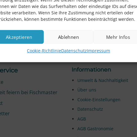
nnen wir Daten wie das Surfverhalten oder eindeutige IDs auf dies
bsite verarbeiten. Wenn Sie Ihre Zustimmung nicht erteilen oder
rückziehen, können bestimmte Funktionen beeinträchtigt werden.
Akzeptieren
Ablehnen
Mehr Infos
chgerechte Kühlung
EU-Zertifizierte Manuf
Cookie-Richtlinie
Datenschutz
Impressum
Informationen
ervice
Umwelt & Nachhaltigkeit
te
Über uns
it feiern bei Fischmaster
Cookie-Einstellungen
kt
Datenschutz
tter
AGB
AGB Gastronomie
e