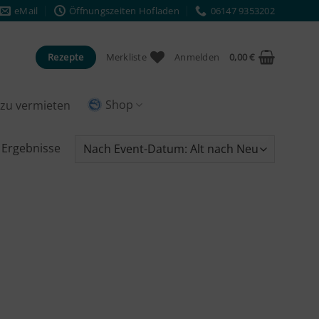
eMail
Öffnungszeiten Hofladen
06147 9353202
Rezepte
Merkliste
Anmelden
0,00
€
Shop
e zu vermieten
2 Ergebnisse