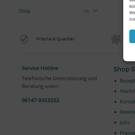
kö
Shop
(30)
We
zu
Frische & Qualität
Fa
Service Hotline
Shop S
Telefonische Unterstützung und
Rezep
Beratung unter:
Hochze
06147-9353202
Konta
Newsle
Jobs
Press