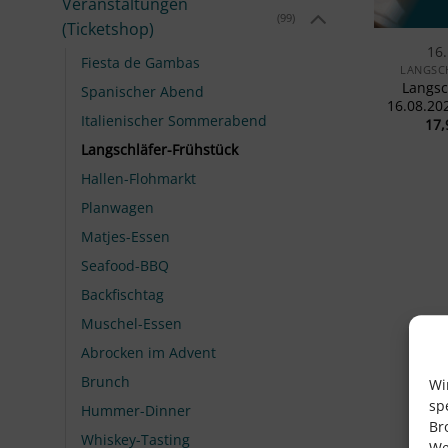
Veranstaltungen
(99)
(Ticketshop)
16
Fiesta de Gambas
LANGSC
Langsc
Spanischer Abend
16.08.202
Italienischer Sommerabend
17
Langschläfer-Frühstück
Hallen-Flohmarkt
Planwagen
Matjes-Essen
Seafood-BBQ
Backfischtag
Muschel-Essen
Abrocken im Advent
Brunch
Wi
sp
Hummer-Dinner
Br
Whiskey-Tasting
We