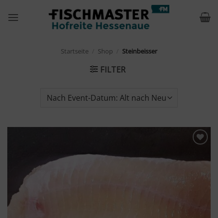
Zum
Inhalt
springen
Startseite
/
Shop
/
Steinbeisser
FILTER
Merken