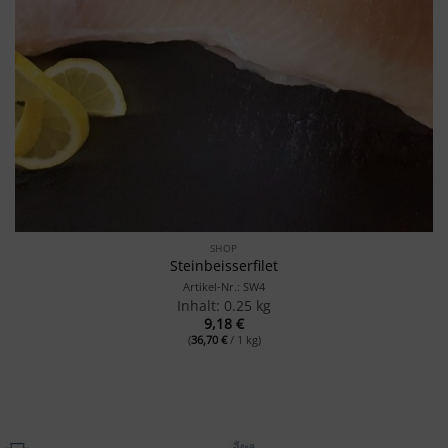
SHOP
Steinbeisserfilet
Artikel-Nr.: SW4
Inhalt: 0.25 kg
9,18
€
(
36,70
€
/ 1 kg)