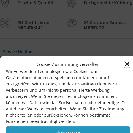
Frische & Qualität
Fachgerechte Kühlung
EU-Zertifizierte
24 Stunden Express
Manufaktur
Lieferung
Service Hotline
Telefonische Unterstützung und Beratung unter:
Cookie-Zustimmung verwalten
Wir verwenden Technologien wie Cookies, um
06147-9353202
Geräteinformationen zu speichern und/oder darauf
zuzugreifen. Wir tun dies, um das Browsing-Erlebnis zu
Shop Service
verbessern und um (nicht) personalisierte Werbung
anzuzeigen. Wenn Sie diesen Technologien zustimmen,
Rezepte
können wir Daten wie das Surfverhalten oder eindeutige IDs
Hochzeit feiern bei Fischmaster
auf dieser Website verarbeiten. Wenn Sie Ihre Zustimmung
nicht erteilen oder zurückziehen, können bestimmte
Kontakt
Funktionen beeinträchtigt werden.
Newsletter
Akzeptieren