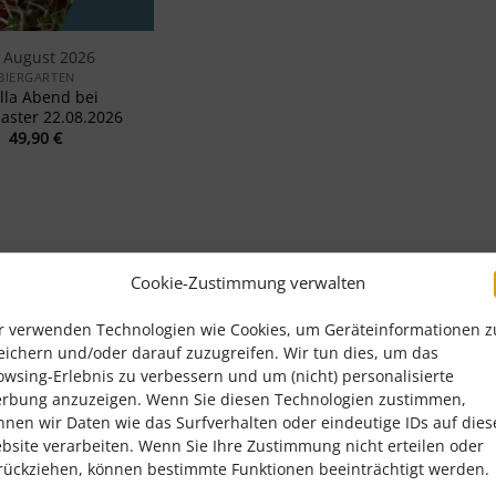
. August 2026
BIERGARTEN
lla Abend bei
aster 22.08.2026
49,90
€
Cookie-Zustimmung verwalten
r verwenden Technologien wie Cookies, um Geräteinformationen z
eichern und/oder darauf zuzugreifen. Wir tun dies, um das
owsing-Erlebnis zu verbessern und um (nicht) personalisierte
rbung anzuzeigen. Wenn Sie diesen Technologien zustimmen,
nnen wir Daten wie das Surfverhalten oder eindeutige IDs auf dies
bsite verarbeiten. Wenn Sie Ihre Zustimmung nicht erteilen oder
chgerechte Kühlung
EU-Zertifizierte Manuf
rückziehen, können bestimmte Funktionen beeinträchtigt werden.