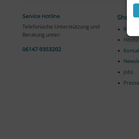
Service Hotline
Shop S
Telefonische Unterstützung und
Rezep
Beratung unter:
Hochze
06147-9353202
Konta
Newsle
Jobs
Press