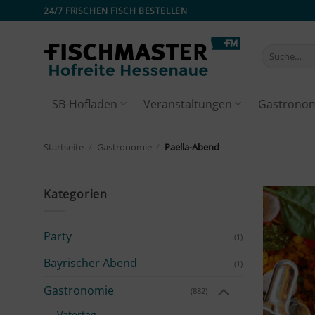
Zum
24/7 FRISCHEN FISCH BESTELLEN
Inhalt
springen
Suche
nach:
SB-Hofladen
Veranstaltungen
Gastrono
Startseite
/
Gastronomie
/
Paella-Abend
Kategorien
Party
(1)
Bayrischer Abend
(1)
Gastronomie
(882)
Vatertag