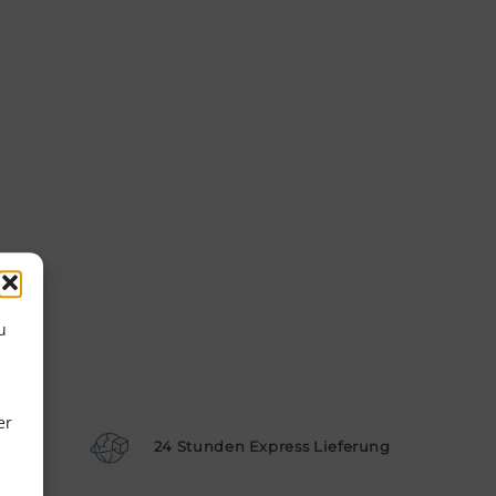
u
er
aktur
24 Stunden Express Lieferung