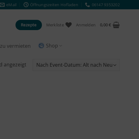
eMail
Öffnungszeiten Hofladen
06147 9353202
Rezepte
Merkliste
Anmelden
0,00
€
Shop
e zu vermieten
d angezeigt