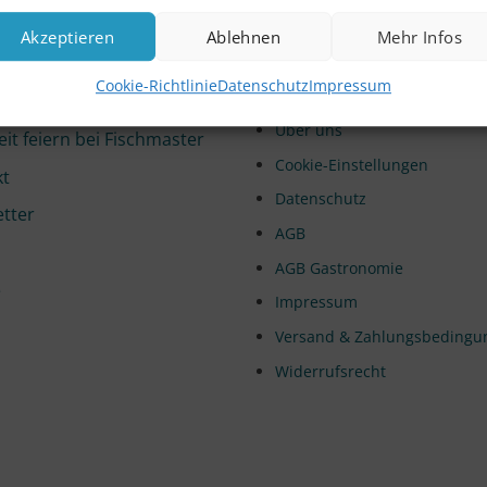
Akzeptieren
Ablehnen
Mehr Infos
Informationen
ervice
Cookie-Richtlinie
Datenschutz
Impressum
Umwelt & Nachhaltigkeit
te
Über uns
it feiern bei Fischmaster
Cookie-Einstellungen
kt
Datenschutz
tter
AGB
AGB Gastronomie
e
Impressum
Versand & Zahlungsbedingu
Widerrufsrecht