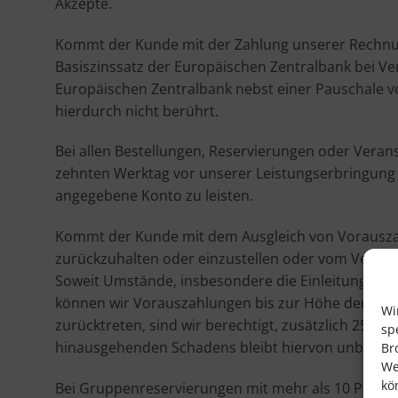
Akzepte.
Kommt der Kunde mit der Zahlung unserer Rechnung
Basiszinssatz der Europäischen Zentralbank bei V
Europäischen Zentralbank nebst einer Pauschale vo
hierdurch nicht berührt.
Bei allen Bestellungen, Reservierungen oder Veran
zehnten Werktag vor unserer Leistungserbringung 
angegebene Konto zu leisten.
Kommt der Kunde mit dem Ausgleich von Vorauszahlu
zurückzuhalten oder einzustellen oder vom Vertra
Soweit Umstände, insbesondere die Einleitung von
können wir Vorauszahlungen bis zur Höhe der voll
Wi
zurücktreten, sind wir berechtigt, zusätzlich 25%
sp
hinausgehenden Schadens bleibt hiervon unberühr
Br
We
kö
Bei Gruppenreservierungen mit mehr als 10 Person