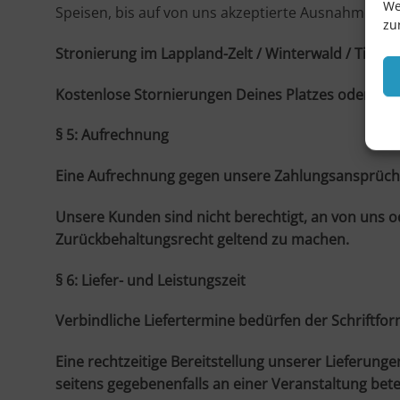
We
Speisen, bis auf von uns akzeptierte Ausnahmen.
zu
Stronierung im Lappland-Zelt / Winterwald / Ticket
Kostenlose Stornierungen Deines Platzes oder Dein
§ 5: Aufrechnung
Eine Aufrechnung gegen unsere Zahlungsansprüche 
Unsere Kunden sind nicht berechtigt, an von uns od
Zurückbehaltungsrecht geltend zu machen.
§ 6: Liefer- und Leistungszeit
Verbindliche Liefertermine bedürfen der Schriftfor
Eine rechtzeitige Bereitstellung unserer Lieferung
seitens gegebenenfalls an einer Veranstaltung be