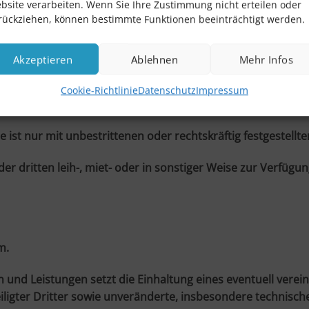
bsite verarbeiten. Wenn Sie Ihre Zustimmung nicht erteilen oder
rückziehen, können bestimmte Funktionen beeinträchtigt werden.
s für Veranstaltungen
Akzeptieren
Ablehnen
Mehr Infos
es Veranstaltungstickets sind bis zu 7 Tage vor Deinem Be
Cookie-Richtlinie
Datenschutz
Impressum
ist nur mit unbestrittenen oder rechtskräftig festgestell
er dritten leih-, miet- oder in sonstiger Weise zur Verfügu
m.
en und Leistungen setzt die Einhaltung eines eventuell ver
teiligter Dritter sowie unveränderte, insbesondere techni