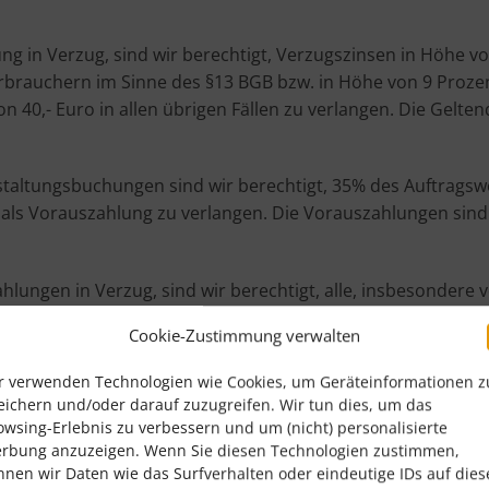
 in Verzug, sind wir berechtigt, Verzugszinsen in Höhe v
erbrauchern im Sinne des §13 BGB bzw. in Höhe von 9 Proze
n 40,- Euro in allen übrigen Fällen zu verlangen. Die Gel
staltungsbuchungen sind wir berechtigt, 35% des Auftragsw
als Vorauszahlung zu verlangen. Die Vorauszahlungen sind
ngen in Verzug, sind wir berechtigt, alle, insbesondere v
g zurückzutreten.
Cookie-Zustimmung verwalten
 Zwangsvollstreckungsmaßnahmen, eintreten, die Zweifel 
en Auftragssumme verlangen oder vom Vertrag zurücktreten.
r verwenden Technologien wie Cookies, um Geräteinformationen z
 der Bruttoauftragssumme als pauschalierten Schadensersa
eichern und/oder darauf zuzugreifen. Wir tun dies, um das
t.
owsing-Erlebnis zu verbessern und um (nicht) personalisierte
rbung anzuzeigen. Wenn Sie diesen Technologien zustimmen,
nnen wir Daten wie das Surfverhalten oder eindeutige IDs auf dies
en akzeptieren wir nur einen Vertragspartner und eine Ges