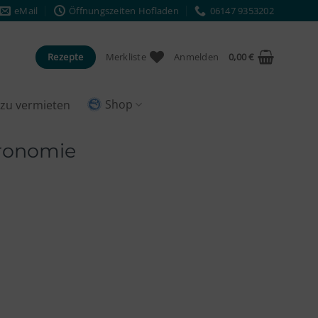
eMail
Öffnungszeiten Hofladen
06147 9353202
Rezepte
Merkliste
Anmelden
0,00
€
Shop
e zu vermieten
ronomie