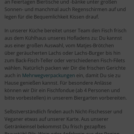
an Feiertagen Biertische und -bänke unter großen
Sonnen- und manchmal auch Regenschirmen auf und
legen für die Bequemlichkeit Kissen drauf.
In unserer Küche bereitet unser Team den Fisch frisch
aus dem Kühlhaus unseres Hofladens zu: Du kannst
aus einer großen Auswahl, vom Matjes-Brötchen
über geräucherten Lachs oder Lachs-Burger bis hin
zum Back-Fisch-Teller oder verschiedenen Fisch-Filets
wählen. Natürlich packen wir Dir die frischen Gerichte
auch in
Mehrwegverpackungen
ein, damit Du sie zu
Hause genießen kannst. Für besondere Anlässe
können wir Dir ein Fischfondue (ab 4 Personen und
bitte vorbestellen) in unserem Biergarten vorbereiten.
Selbstverständlich finden auch Nicht-Fischesser und
Veganer etwas auf unserer Karte. Aus unserer
Getränkeinsel bekommst Du frisch gezapftes
Braustübl-Pils, Wein oder Apfelwein aus der Region,