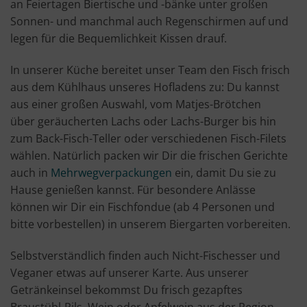
an Feiertagen Biertische und -bänke unter großen
Sonnen- und manchmal auch Regenschirmen auf und
legen für die Bequemlichkeit Kissen drauf.
In unserer Küche bereitet unser Team den Fisch frisch
aus dem Kühlhaus unseres Hofladens zu: Du kannst
aus einer großen Auswahl, vom Matjes-Brötchen
über geräucherten Lachs oder Lachs-Burger bis hin
zum Back-Fisch-Teller oder verschiedenen Fisch-Filets
wählen. Natürlich packen wir Dir die frischen Gerichte
auch in
Mehrwegverpackungen
ein, damit Du sie zu
Hause genießen kannst. Für besondere Anlässe
können wir Dir ein Fischfondue (ab 4 Personen und
bitte vorbestellen) in unserem Biergarten vorbereiten.
Selbstverständlich finden auch Nicht-Fischesser und
Veganer etwas auf unserer Karte. Aus unserer
Getränkeinsel bekommst Du frisch gezapftes
Braustübl-Pils, Wein oder Apfelwein aus der Region,