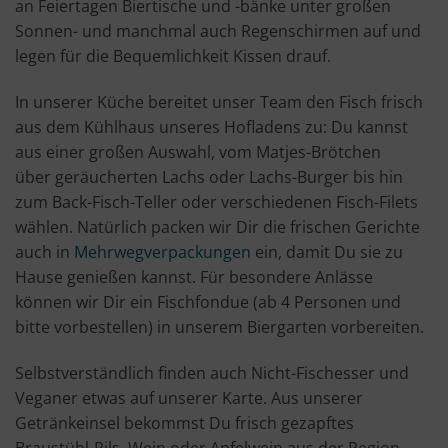
an Feiertagen Biertische und -bänke unter großen
Sonnen- und manchmal auch Regenschirmen auf und
legen für die Bequemlichkeit Kissen drauf.
In unserer Küche bereitet unser Team den Fisch frisch
aus dem Kühlhaus unseres Hofladens zu: Du kannst
aus einer großen Auswahl, vom Matjes-Brötchen
über geräucherten Lachs oder Lachs-Burger bis hin
zum Back-Fisch-Teller oder verschiedenen Fisch-Filets
wählen. Natürlich packen wir Dir die frischen Gerichte
auch in
Mehrwegverpackungen
ein, damit Du sie zu
Hause genießen kannst. Für besondere Anlässe
können wir Dir ein Fischfondue (ab 4 Personen und
bitte vorbestellen) in unserem Biergarten vorbereiten.
Selbstverständlich finden auch Nicht-Fischesser und
Veganer etwas auf unserer Karte. Aus unserer
Getränkeinsel bekommst Du frisch gezapftes
Braustübl-Pils, Wein oder Apfelwein aus der Region,