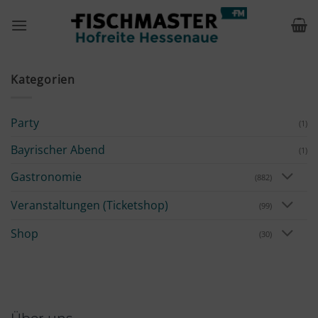
Zum
Inhalt
springen
Kategorien
Party
(1)
Bayrischer Abend
(1)
Gastronomie
(882)
Veranstaltungen (Ticketshop)
(99)
Shop
(30)
Über uns