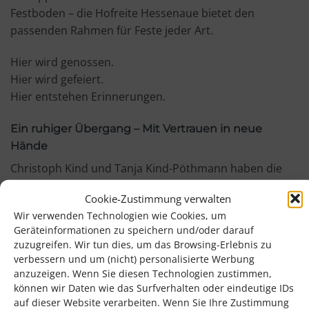
Festboden – die Hofreite Hessenaue bietet den
passenden Rahmen für Feste jeder Art.
Hier wird genossen.
Hier wird gefeiert.
Hier entstehen Erinnerungen.
Ein ruhiger Übergang – Mit Vertrauen in neue
Hände
Christoph Kind und Tanja Kind-Pöthmann haben die
Hofreite mit viel Engagement aufgebaut und geprägt.
Cookie-Zustimmung verwalten
Wir verwenden Technologien wie Cookies, um
Nun ziehen sie sich bewusst aus dem operativen
Geräteinformationen zu speichern und/oder darauf
Geschäft zurück und übergeben die gastronomische
zuzugreifen. Wir tun dies, um das Browsing-Erlebnis zu
Leitung in neue Hände.
verbessern und um (nicht) personalisierte Werbung
anzuzeigen. Wenn Sie diesen Technologien zustimmen,
Michelle und Oliver sind künftig die Gesichter der
können wir Daten wie das Surfverhalten oder eindeutige IDs
Hofreite Hessenaue. Mit Leidenschaft für Gastlichkeit,
auf dieser Website verarbeiten. Wenn Sie Ihre Zustimmung