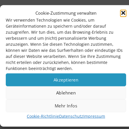
Cookie-Zustimmung verwalten
Wir verwenden Technologien wie Cookies, um
Geräteinformationen zu speichern und/oder darauf
Frische & Qualität
Fachgerechte Kühlung
zuzugreifen. Wir tun dies, um das Browsing-Erlebnis zu
verbessern und um (nicht) personalisierte Werbung
anzuzeigen. Wenn Sie diesen Technologien zustimmen,
EU-Zertifizierte
24 Stunden Express
können wir Daten wie das Surfverhalten oder eindeutige IDs
Manufaktur
Lieferung
auf dieser Website verarbeiten. Wenn Sie Ihre Zustimmung
nicht erteilen oder zurückziehen, können bestimmte
Funktionen beeinträchtigt werden.
Service Hotline
Akzeptieren
Telefonische Unterstützung und Beratung unter:
Ablehnen
06147-9353202
Mehr Infos
Shop Service
Cookie-Richtlinie
Datenschutz
Impressum
Rezepte