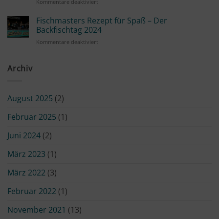
für
Kommentare deaktiviert
Ratatouille
Spanischer
Familien
Abend
Rezept
Fischmasters Rezept für Spaß – Der
auf
Familie
Backfischtag 2024
der
Kind
Hofreite
für
Kommentare deaktiviert
Scholle
Hessenaue
Fischmasters
„Finkenwerder
Rezept
Art“
für
Archiv
13.09.25
Spaß
–
Der
August 2025
(2)
Backfischtag
2024
Februar 2025
(1)
Juni 2024
(2)
März 2023
(1)
März 2022
(3)
Februar 2022
(1)
November 2021
(13)