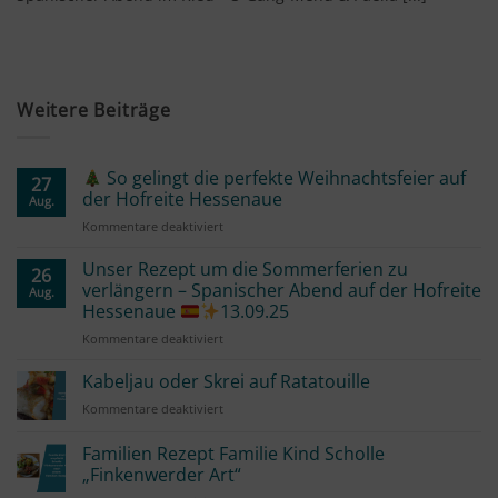
Weitere Beiträge
So gelingt die perfekte Weihnachtsfeier auf
27
der Hofreite Hessenaue
Aug.
für
Kommentare deaktiviert
So
Unser Rezept um die Sommerferien zu
26
gelingt
verlängern – Spanischer Abend auf der Hofreite
Aug.
die
Hessenaue
13.09.25
perfekte
für
Kommentare deaktiviert
Weihnachtsfeier
Unser
auf
Rezept
der
Kabeljau oder Skrei auf Ratatouille
um
Hofreite
für
Kommentare deaktiviert
die
Hessenaue
Kabeljau
Sommerferien
oder
Familien Rezept Familie Kind Scholle
zu
Skrei
verlängern
„Finkenwerder Art“
auf
–